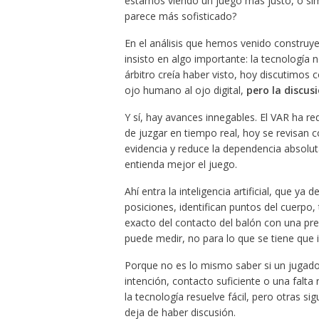
estamos viendo un juego más justo, o si
parece más sofisticado?
En el análisis que hemos venido construy
insisto en algo importante: la tecnología n
árbitro creía haber visto, hoy discutimos
ojo humano al ojo digital,
pero la discusi
Y sí, hay avances innegables. El VAR ha r
de juzgar en tiempo real, hoy se revisan c
evidencia y reduce la dependencia absolut
entienda mejor el juego.
Ahí entra la inteligencia artificial, que y
posiciones, identifican puntos del cuerpo
exacto del contacto del balón con una prec
puede medir, no para lo que se tiene que i
Porque no es lo mismo saber si un jugado
intención, contacto suficiente o una falta
la tecnología resuelve fácil, pero otras s
deja de haber discusión.