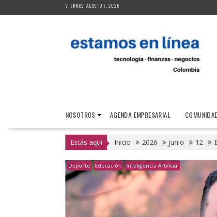
Saltar
VIERNES, AGOSTO 7, 2026
al
contenido
NOSOTROS
AGENDA EMPRESARIAL
COMUNIDAD
Estás aquí
Inicio
2026
junio
12
E
Deporte
Educación
Inteligencia Artificial