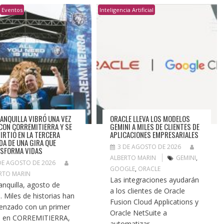
Eventos
Inteligencia Artificial
ANQUILLA VIBRÓ UNA VEZ
ORACLE LLEVA LOS MODELOS
CON CORREMITIERRA Y SE
GEMINI A MILES DE CLIENTES DE
IRTIÓ EN LA TERCERA
APLICACIONES EMPRESARIALES
DA DE UNA GIRA QUE
3 DE AGOSTO DE 2026
SFORMA VIDAS
ALBERTO MARIN
GEMINI
,
DE AGOSTO DE 2026
GOOGLE
,
ORACLE
RTO MARIN
Las integraciones ayudarán
anquilla, agosto de
a los clientes de Oracle
. Miles de historias han
Fusion Cloud Applications y
nzado con un primer
Oracle NetSuite a
o en CORREMITIERRA,
automatizar...