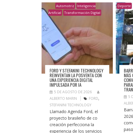
Automotriz
Inteligencia
Deporte
Artificial
Transformación Digital
FORD Y STEFANINI TECHNOLOGY
BARR
REINVENTAN LA POSVENTA CON
MÁS 
UNA EXPERIENCIA DIGITAL
CONV
IMPULSADA POR IA
PARA
TRAN
5 DE AGOSTO DE 2026
5 
ALBERTO MARIN
FORD
,
ALBE
STEFANINI TECHNOLOGY
Barr
Llamado Agenda Ford, el
2026
proyecto brasileño de co
come
creación perfecciona la
pas
experiencia de los servicios