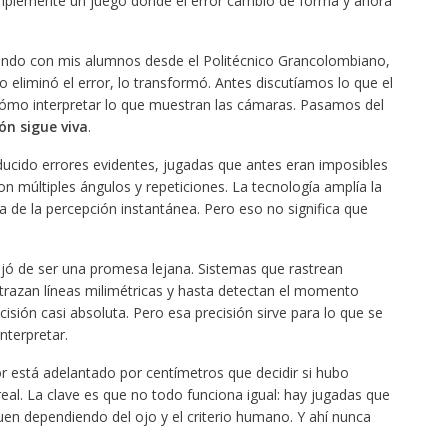
mplemente un juego donde el error cambió de forma y ahora
endo con mis alumnos desde el Politécnico Grancolombiano,
o eliminó el error, lo transformó. Antes discutíamos lo que el
 cómo interpretar lo que muestran las cámaras. Pasamos del
ón sigue viva
.
educido errores evidentes, jugadas que antes eran imposibles
on múltiples ángulos y repeticiones. La tecnología amplía la
a de la percepción instantánea. Pero eso no significa que
a dejó de ser una promesa lejana. Sistemas que rastrean
, trazan líneas milimétricas y hasta detectan el momento
isión casi absoluta. Pero esa precisión sirve para lo que se
nterpretar.
r está adelantado por centímetros que decidir si hubo
 real. La clave es que no todo funciona igual: hay jugadas que
iguen dependiendo del ojo y el criterio humano. Y ahí nunca