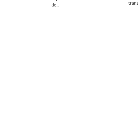
tran
de...