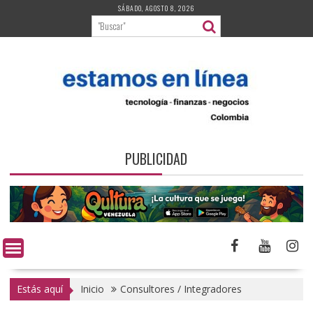
Saltar
SÁBADO, AGOSTO 8, 2026
al
contenido
PUBLICIDAD
Estás aquí
Inicio
Consultores / Integradores