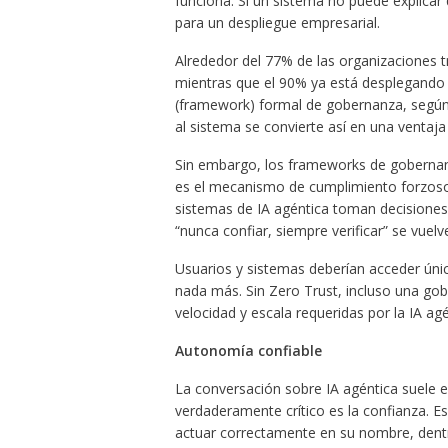
funciona. Si un sistema no puede explicar q
para un despliegue empresarial.
Alrededor del 77% de las organizaciones 
mientras que el 90% ya está desplegando 
(framework) formal de gobernanza, según
al sistema se convierte así en una ventaja
Sin embargo, los frameworks de gobernanza
es el mecanismo de cumplimiento forzoso
sistemas de IA agéntica toman decisiones 
“nunca confiar, siempre verificar” se vuelv
Usuarios y sistemas deberían acceder únic
nada más. Sin Zero Trust, incluso una gobe
velocidad y escala requeridas por la IA agé
Autonomía confiable
La conversación sobre IA agéntica suele e
verdaderamente crítico es la confianza. E
actuar correctamente en su nombre, dentro 