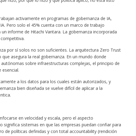
ué hizo, por qué lo hizo y qué política aplicó, no está listo
trabajan activamente en programas de gobernanza de IA,
IA. Pero solo el 45% cuenta con un marco de trabajo
 un informe de Hitachi Vantara. La gobernanza incorporada
 competitiva.
 por sí solos no son suficientes. La arquitectura Zero Trust
 que asegura la real gobernanza. En un mundo donde
autónomas sobre infraestructuras complejas, el principio de
e esencial.
amente a los datos para los cuales están autorizados, y
rnanza bien diseñada se vuelve difícil de aplicar a la
ntica.
nfocarse en velocidad y escala, pero el aspecto
so significa sistemas en que las empresas puedan confiar para
de políticas definidas y con total accountability (rendición