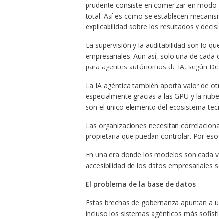
prudente consiste en comenzar en modo 
total. Así es como se establecen mecanis
explicabilidad sobre los resultados y deci
La supervisión y la auditabilidad son lo q
empresariales. Aun así, solo una de cad
para agentes autónomos de IA, según Del
La IA agéntica también aporta valor de o
especialmente gracias a las GPU y la nub
son el único elemento del ecosistema tec
Las organizaciones necesitan correlaciona
propietaria que puedan controlar. Por eso l
En una era donde los modelos son cada ve
accesibilidad de los datos empresariales s
El problema de la base de datos
Estas brechas de gobernanza apuntan a un
incluso los sistemas agénticos más sofist