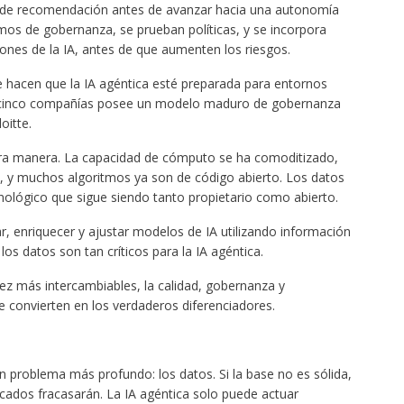
de recomendación antes de avanzar hacia una autonomía
mos de gobernanza, se prueban políticas, y se incorpora
siones de la IA, antes de que aumenten los riesgos.
ue hacen que la IA agéntica esté preparada para entornos
a cinco compañías posee un modelo maduro de gobernanza
oitte.
tra manera. La capacidad de cómputo se ha comoditizado,
e, y muchos algoritmos ya son de código abierto. Los datos
nológico que sigue siendo tanto propietario como abierto.
r, enriquecer y ajustar modelos de IA utilizando información
os datos son tan críticos para la IA agéntica.
z más intercambiables, la calidad, gobernanza y
e convierten en los verdaderos diferenciadores.
 problema más profundo: los datos. Si la base no es sólida,
icados fracasarán. La IA agéntica solo puede actuar