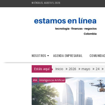
Saltar
MIÉRCOLES, AGOSTO 5, 2026
al
contenido
NOSOTROS
AGENDA EMPRESARIAL
COMUNIDAD
Estás aquí
Inicio
2026
mayo
24
#IA
Inteligencia Artificial