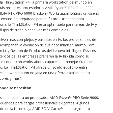
a ThinkStation P4, la primera workstation del mundo en
os más recientes procesadores AMD Ryzen™ PRO Serie 9000, el
DIA RTX PRO 6000 Blackwell Workstation Edition, un diseño
 expansión preparada para el futuro. Diseñada para
ría, la ThinkStation P4 está optimizada para tareas de IA y
flujos de trabajo cada vez más complejos.
uelven más complejos y basados en IA, los profesionales de
 acompañen la evolución de sus necesidades”, afirmó Tom
rcial y Gestión de Productos del Lenovo Intelligent Devices
 tercios de las empresas prefieren la IA híbrida como su
ble contar con workstations capaces de manejar flujos de
o. La ThinkStation P4 ofrece un sólido equilibrio entre
es de workstation insignia en una oferta escalable para
adores y más”.
donde se necesitan
tros se encuentra un procesador AMD Ryzen™ PRO Serie 9000,
requeridos para cargas profesionales exigentes. Algunos
ión de la tecnología AMD 3D V‑Cache™ en el segmento