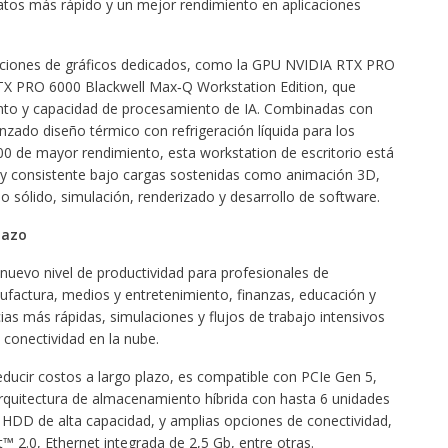
datos más rápido y un mejor rendimiento en aplicaciones
pciones de gráficos dedicados, como la GPU NVIDIA RTX PRO
RTX PRO 6000 Blackwell Max‑Q Workstation Edition, que
ento y capacidad de procesamiento de IA. Combinadas con
do diseño térmico con refrigeración líquida para los
de mayor rendimiento, esta workstation de escritorio está
a y consistente bajo cargas sostenidas como animación 3D,
sólido, simulación, renderizado y desarrollo de software.
plazo
nuevo nivel de productividad para profesionales de
nufactura, medios y entretenimiento, finanzas, educación y
cias más rápidas, simulaciones y flujos de trabajo intensivos
 conectividad en la nube.
educir costos a largo plazo, es compatible con PCIe Gen 5,
rquitectura de almacenamiento híbrida con hasta 6 unidades
HDD de alta capacidad, y amplias opciones de conectividad,
 2.0, Ethernet integrada de 2,5 Gb, entre otras.