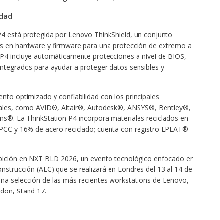
idad
 P4 está protegida por Lenovo ThinkShield, un conjunto
as en hardware y firmware para una protección de extremo a
 P4 incluye automáticamente protecciones a nivel de BIOS,
integrados para ayudar a proteger datos sensibles y
ento optimizado y confiabilidad con los principales
onales, como AVID®, Altair®, Autodesk®, ANSYS®, Bentley®,
. La ThinkStation P4 incorpora materiales reciclados en
S PCC y 16% de acero reciclado; cuenta con registro EPEAT®
ibición en NXT BLD 2026, un evento tecnológico enfocado en
Construcción (AEC) que se realizará en Londres del 13 al 14 de
una selección de las más recientes workstations de Lenovo,
ndon, Stand 17.