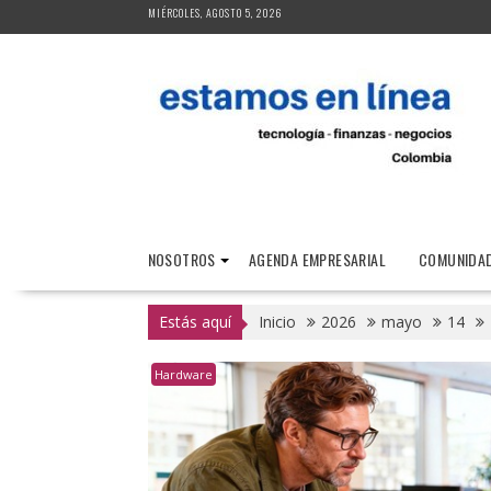
Saltar
MIÉRCOLES, AGOSTO 5, 2026
al
contenido
NOSOTROS
AGENDA EMPRESARIAL
COMUNIDAD
Estás aquí
Inicio
2026
mayo
14
Hardware