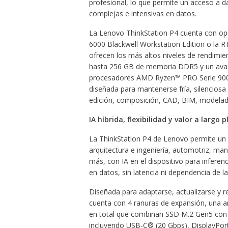
profesional, lo que permite un acceso a 
complejas e intensivas en datos.
La Lenovo ThinkStation P4 cuenta con o
6000 Blackwell Workstation Edition o la 
ofrecen los más altos niveles de rendimi
hasta 256 GB de memoria DDR5 y un avanza
procesadores AMD Ryzen™ PRO Serie 9000 
diseñada para mantenerse fría, silencios
edición, composición, CAD, BIM, modelado 
IA híbrida, flexibilidad y valor a largo 
La ThinkStation P4 de Lenovo permite un 
arquitectura e ingeniería, automotriz, ma
más, con IA en el dispositivo para inferen
en datos, sin latencia ni dependencia de la
Diseñada para adaptarse, actualizarse y r
cuenta con 4 ranuras de expansión, una a
en total que combinan SSD M.2 Gen5 con 
incluyendo USB‑C® (20 Gbps), DisplayPort™