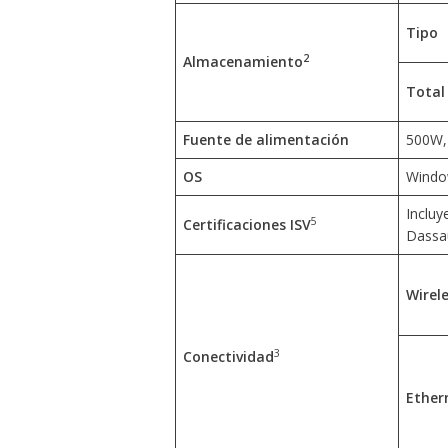
Tipo
2
Almacenamiento
Total
Fuente de alimentación
500W,
OS
Window
Incluy
5
Certificaciones ISV
Dassa
Wirel
3
Conectividad
Ether