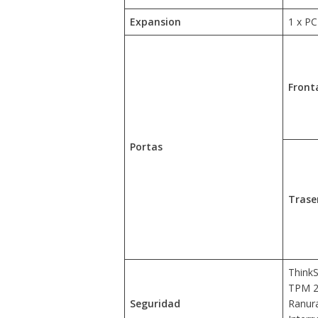
Expansion
1 x PC
Front
Portas
Trase
ThinkS
TPM 2.
Seguridad
Ranura