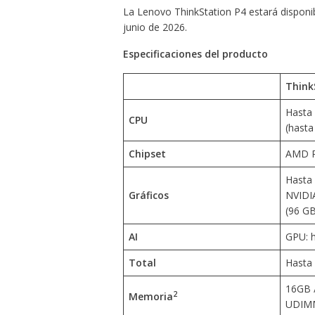
La Lenovo ThinkStation P4 estará disponi
junio de 2026.
Especificaciones del producto
Think
Hasta
CPU
(hasta
Chipset
AMD 
Hasta 
Gráficos
NVIDIA
(96 G
AI
GPU: 
Total
Hasta
16GB 
2
Memoria
UDIMM