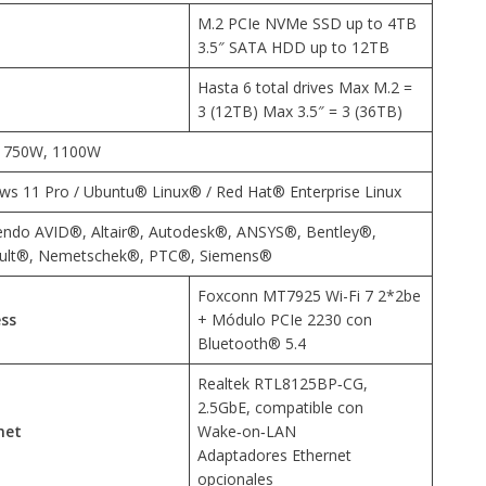
M.2 PCIe NVMe SSD up to 4TB
3.5″ SATA HDD up to 12TB
Hasta 6 total drives Max M.2 =
3 (12TB) Max 3.5″ = 3 (36TB)
 750W, 1100W
s 11 Pro / Ubuntu® Linux® / Red Hat® Enterprise Linux
endo AVID®, Altair®, Autodesk®, ANSYS®, Bentley®,
ult®, Nemetschek®, PTC®, Siemens®
Foxconn MT7925 Wi-Fi 7 2*2be
ess
+ Módulo PCIe 2230 con
Bluetooth® 5.4
Realtek RTL8125BP‑CG,
2.5GbE, compatible con
net
Wake‑on‑LAN
Adaptadores Ethernet
opcionales