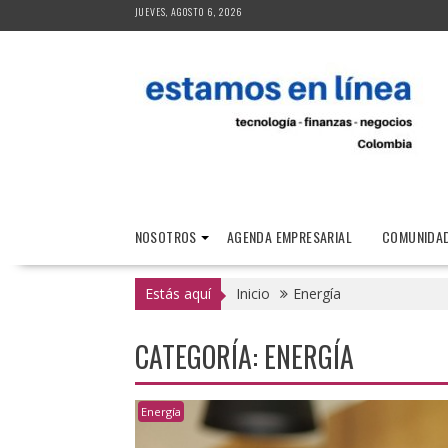
Saltar
JUEVES, AGOSTO 6, 2026
al
contenido
NOSOTROS
AGENDA EMPRESARIAL
COMUNIDAD
Estás aquí
Inicio
Energía
CATEGORÍA:
ENERGÍA
Energía