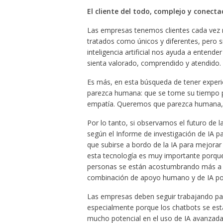
El cliente del todo, complejo y conect
Las empresas tenemos clientes cada vez 
tratados como únicos y diferentes, pero s
inteligencia artificial nos ayuda a entend
sienta valorado, comprendido y atendido.
Es más, en esta búsqueda de tener experie
parezca humana: que se tome su tiempo p
empatía. Queremos que parezca humana, p
Por lo tanto, si observamos el futuro de la I
según el Informe de investigación de IA p
que subirse a bordo de la IA para mejorar 
esta tecnología es muy importante porque 
personas se están acostumbrando más a l
combinación de apoyo humano y de IA podr
Las empresas deben seguir trabajando par
especialmente porque los chatbots se est
mucho potencial en el uso de IA avanzada