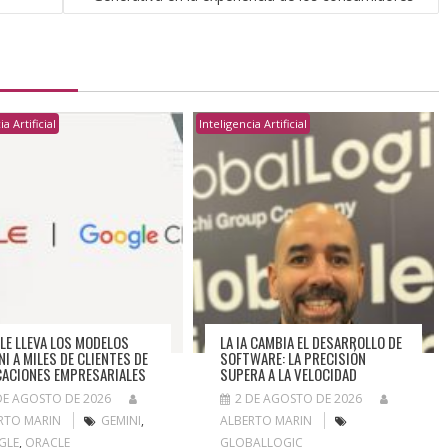
a Artificial
Inteligencia Artificial
LE LLEVA LOS MODELOS
LA IA CAMBIA EL DESARROLLO DE
NI A MILES DE CLIENTES DE
SOFTWARE: LA PRECISIÓN
CACIONES EMPRESARIALES
SUPERA A LA VELOCIDAD
DE AGOSTO DE 2026
2 DE AGOSTO DE 2026
RTO MARIN
GEMINI
,
ALBERTO MARIN
GLE
,
ORACLE
GLOBALLOGIC