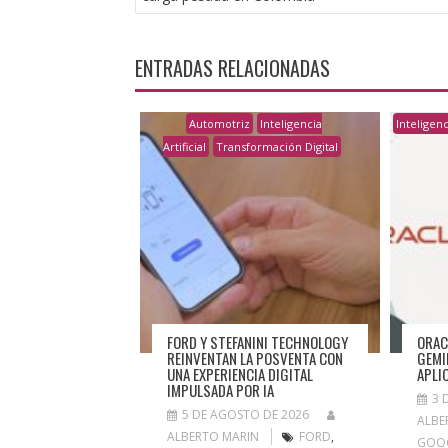
ENTRADAS
ENTRADAS RELACIONADAS
Automotriz
Inteligencia
Inteligenci
Artificial
Transformación Digital
FORD Y STEFANINI TECHNOLOGY
ORAC
REINVENTAN LA POSVENTA CON
GEMI
UNA EXPERIENCIA DIGITAL
APLI
IMPULSADA POR IA
3 
5 DE AGOSTO DE 2026
ALBE
ALBERTO MARIN
FORD
,
GOO