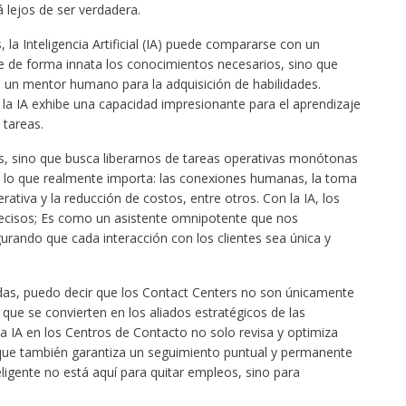
 lejos de ser verdadera.
 la Inteligencia Artificial (IA) puede compararse con un
 de forma innata los conocimientos necesarios, sino que
de un mentor humano para la adquisición de habilidades.
la IA exhibe una capacidad impresionante para el aprendizaje
tareas.
os, sino que busca liberarnos de tareas operativas monótonas
n lo que realmente importa: las conexiones humanas, la toma
erativa y la reducción de costos, entre otros. Con la IA, los
recisos; Es como un asistente omnipotente que nos
ando que cada interacción con los clientes sea única y
adas, puedo decir que los Contact Centers no son únicamente
que se convierten en los aliados estratégicos de las
La IA en los Centros de Contacto no solo revisa y optimiza
o que también garantiza un seguimiento puntual y permanente
ligente no está aquí para quitar empleos, sino para