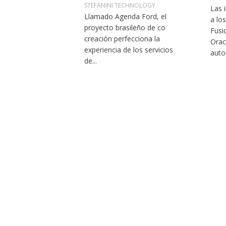
STEFANINI TECHNOLOGY
Las 
Llamado Agenda Ford, el
a lo
proyecto brasileño de co
Fusi
creación perfecciona la
Orac
experiencia de los servicios
auto
de...