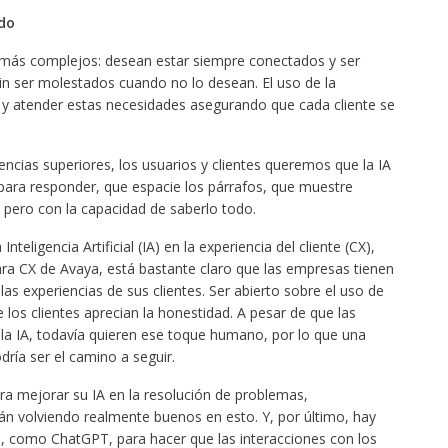
ado
más complejos: desean estar siempre conectados y ser
in ser molestados cuando no lo desean. El uso de la
er y atender estas necesidades asegurando que cada cliente se
ncias superiores, los usuarios y clientes queremos que la IA
ara responder, que espacie los párrafos, que muestre
ero con la capacidad de saberlo todo.
nteligencia Artificial (IA) en la experiencia del cliente (CX),
ara CX de Avaya, está bastante claro que las empresas tienen
las experiencias de sus clientes. Ser abierto sobre el uso de
los clientes aprecian la honestidad. A pesar de que las
a IA, todavía quieren ese toque humano, por lo que una
ía ser el camino a seguir.
a mejorar su IA en la resolución de problemas,
án volviendo realmente buenos en esto. Y, por último, hay
, como ChatGPT, para hacer que las interacciones con los