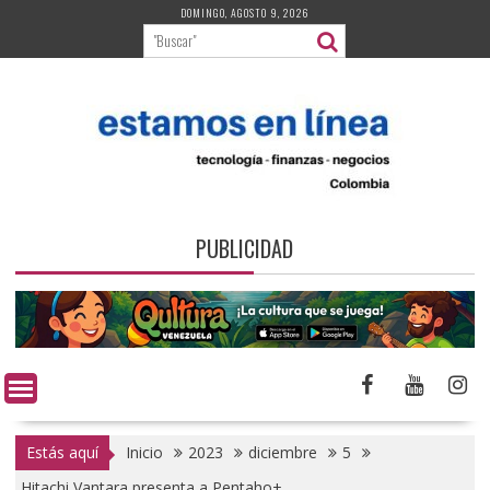
Saltar
DOMINGO, AGOSTO 9, 2026
al
contenido
PUBLICIDAD
Estás aquí
Inicio
2023
diciembre
5
Hitachi Vantara presenta a Pentaho+