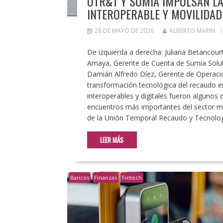
UTR&T Y SUMIA IMPULSAN L
INTEROPERABLE Y MOVILIDAD
28 DE MAYO DE 2026
ALBERTO MARIN
De izquierda a derecha: Juliana Betancour
Amaya, Gerente de Cuenta de Sumia Soluti
Damián Alfredo Díez, Gerente de Operaci
transformación tecnológica del recaudo en
interoperables y digitales fueron algunos 
encuentros más importantes del sector mo
de la Unión Temporal Recaudo y Tecnolo
LEER MÁS
Bancos
Finanzas
Fintech