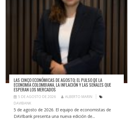
LAS CINCO ECONÓMICAS DE AGOSTO: EL PULSO DE LA
ECONOMÍA COLOMBIANA, LA INFLACIÓN Y LAS SEÑALES QUE
ESPERAN LOS MERCADOS
5 DE AGOSTO DE 2026
ALBERTO MARIN
DAVIBANK
5 de agosto de 2026. El equipo de economistas de
DAVIbank presenta una nueva edición de...