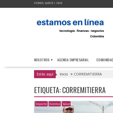
Saltar
VIERNES, AGOSTO 7, 2026
al
contenido
NOSOTROS
AGENDA EMPRESARIAL
COMUNIDAD
Estás aquí
Inicio
CORREMITIERRA
ETIQUETA:
CORREMITIERRA
Deporte
Eventos
Salud