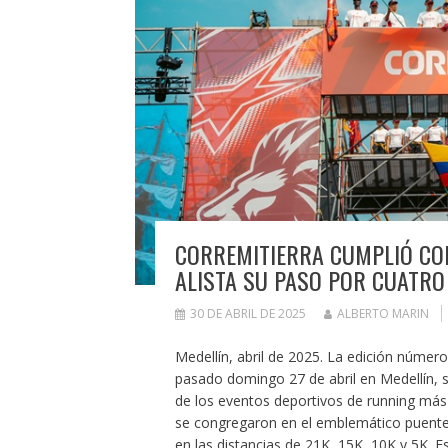
CORREMITIERRA CUMPLIÓ CON 
ALISTA SU PASO POR CUATRO
30 DE ABRIL DE 2025
ALBERTO MARIN
Medellín, abril de 2025. La edición númer
pasado domingo 27 de abril en Medellín,
de los eventos deportivos de running más
se congregaron en el emblemático puente d
en las distancias de 21K, 15K, 10K y 5K. 