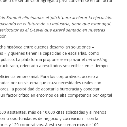
 dejó de ser un valor agregado para convertirse en un factor
ón Summit eliminamos el ‘pitch’ para acelerar la ejecución.
pasando en el futuro de su industria, tiene que estar aquí.
terlocutor es el C-Level que estará sentado en nuestras
ión.
ha histórica entre quienes desarrollan soluciones –
 – y quienes tienen la capacidad de escalarlas, como
r público. La plataforma propone reemplazar el
networking
ructurada, orientado a resultados sostenibles en el tiempo.
ficiencia empresarial. Para los corporativos, acceso a
ltradas por un sistema que cruza necesidades reales con
es, la posibilidad de acortar la burocracia y conectar
n factor crítico en entornos de alta competencia por capital
00 asistentes, más de 10.000 citas solicitadas y al menos
como oportunidades de negocio y cocreación – con la
ores y 120 corporativos. A esto se suman más de 100