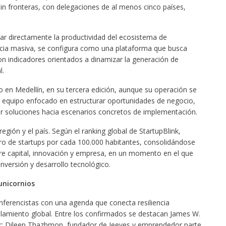
in fronteras, con delegaciones de al menos cinco países,
tar directamente la productividad del ecosistema de
ncia masiva, se configura como una plataforma que busca
con indicadores orientados a dinamizar la generación de
l.
o en Medellín, en su tercera edición, aunque su operación se
 equipo enfocado en estructurar oportunidades de negocio,
zar soluciones hacia escenarios concretos de implementación.
región y el país. Según el ranking global de StartupBlink,
ro de startups por cada 100.000 habitantes, consolidándose
re capital, innovación y empresa, en un momento en el que
inversión y desarrollo tecnológico.
 unicornios
conferencistas con una agenda que conecta resiliencia
alamiento global. Entre los confirmados se destacan James W.
er; Dileep Thazhmon, fundador de Jeeves y emprendedor parte