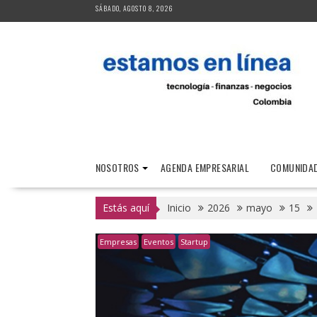
Saltar
SÁBADO, AGOSTO 8, 2026
al
contenido
NOSOTROS
AGENDA EMPRESARIAL
COMUNIDAD
Estás aquí
Inicio
2026
mayo
15
Empresas
Eventos
Startup