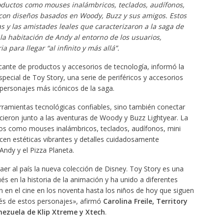
oductos como mouses inalámbricos, teclados, audífonos,
o con diseños basados en Woody, Buzz y sus amigos
. Estos
s y las amistades leales que caracterizaron a la saga de
 la habitación de Andy al entorno de los usuarios,
ia para llegar “al infinito y más allá”.
cante de productos y accesorios de tecnología, informó la
pecial de Toy Story, una serie de periféricos y accesorios
 personajes más icónicos de la saga.
rramientas tecnológicas confiables, sino también conectar
ieron junto a las aventuras de Woody y Buzz Lightyear. La
tos como mouses inalámbricos, teclados, audífonos, mini
ucen estéticas vibrantes y detalles cuidadosamente
Andy y el Pizza Planeta.
 al país la nueva colección de Disney. Toy Story es una
 en la historia de la animación y ha unido a diferentes
n en el cine en los noventa hasta los niños de hoy que siguen
vés de estos personajes», afirmó
Carolina Freile, Territory
ezuela de Klip Xtreme y Xtech
.