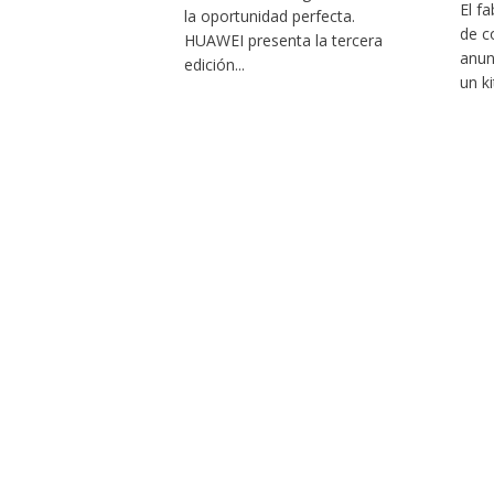
El f
la oportunidad perfecta.
de c
HUAWEI presenta la tercera
anun
edición...
un kit