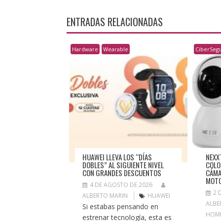
ENTRADAS RELACIONADAS
Hardware
Wearable
CiberSegu
HUAWEI LLEVA LOS “DÍAS
NEXX
DOBLES” AL SIGUIENTE NIVEL
COLO
CON GRANDES DESCUENTOS
CÁMA
MOTO
4 DE AGOSTO DE 2026
2 
ALBERTO MARIN
HUAWEI
ALBE
Si estabas pensando en
HOM
estrenar tecnología, esta es