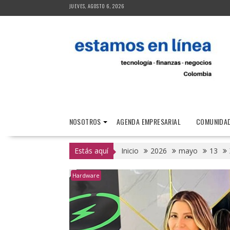
Saltar
JUEVES, AGOSTO 6, 2026
al
contenido
NOSOTROS
AGENDA EMPRESARIAL
COMUNIDAD
Estás aquí
Inicio
2026
mayo
13
Hardware