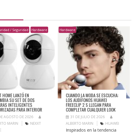
ridad / Seguridad
Hardware
Hardware
T HOME LANZÓ EN
CUANDO LA MODA SE ESCUCHA:
MBIA SU SET DE DOS
LOS AUDÍFONOS HUAWEI
RAS INTELIGENTES
FREECLIP 2 S LLEGAN PARA
RIZADAS PARA INTERIOR
COMPLETAR CUALQUIER LOOK
DE AGOSTO DE 2026
31 DE JULIO DE 2026
RTO MARIN
NEXXT
ALBERTO MARIN
HUAWEI
Inspirados en la tendencia
E