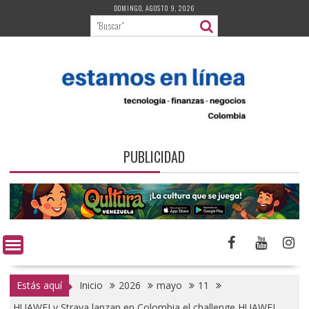
Saltar
DOMINGO, AGOSTO 9, 2026
al
contenido
PUBLICIDAD
Estás aquí
Inicio
2026
mayo
11
HUAWEI y Strava lanzan en Colombia el challenge HUAWEI