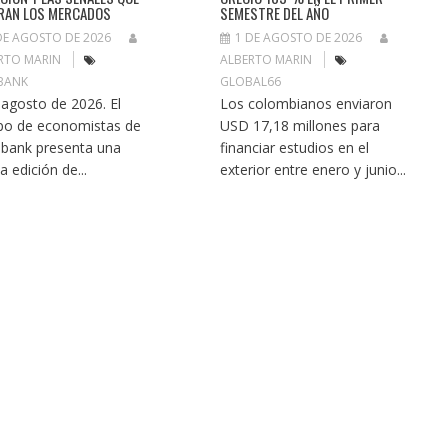
RAN LOS MERCADOS
SEMESTRE DEL AÑO
DE AGOSTO DE 2026
1 DE AGOSTO DE 2026
RTO MARIN
ALBERTO MARIN
BANK
GLOBAL66
 agosto de 2026. El
Los colombianos enviaron
po de economistas de
USD 17,18 millones para
bank presenta una
financiar estudios en el
a edición de...
exterior entre enero y junio...