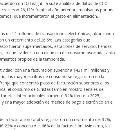
uerdo con DaInsIght, la suite analítica de datos de CCO
s crecieron 26,11% frente al año anterior, impulsadas por una
ternos, que incrementaron el gasto en alimentación,
s de 12 millones de transacciones electrónicas, alcanzando
con un crecimiento del 26,5%. Las categorías que
sto fueron supermercados, estaciones de servicio, tiendas
es, lo que evidencia una dinámica de consumo asociada tanto
amientos propios de la temporada.
ctividad, con una facturación superior a $431 mil millones y
ario, las mayores cifras de consumo se registraron en la
, franja que concentró picos de facturación superiores a los
mica, el consumo de turistas también mostró señales de
on tarjetas internacionales aumentó 34% frente a 2025,
es y una mayor adopción de medios de pago electrónico en el
e la facturación total y registraron un crecimiento del 37%,
ció 22% y concentró el 66% de la facturación. Asimismo, las