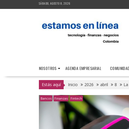
Saltar
SÁBADO, AGOSTO 8, 2026
al
contenido
NOSOTROS
AGENDA EMPRESARIAL
COMUNIDAD
Estás aquí
Inicio
2026
abril
8
La
Bancos
Finanzas
Fintech