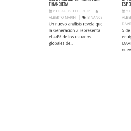
FINANCIERA
ESPE
6 DE AGOSTO DE 2026
5 
ALBERTO MARIN
BINANCE
ALBE
Un nuevo análisis revela que
DAVI
la Generación Z representa
5 de
el 44% de los usuarios
equi
globales de...
DAVI
nuev