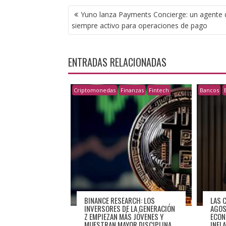
NAVEGACIÓN
Yuno lanza Payments Concierge: un agente 
DE
siempre activo para operaciones de pago
ENTRADAS
ENTRADAS RELACIONADAS
Criptomonedas
Finanzas
Fintech
Bancos
BINANCE RESEARCH: LOS
LAS 
INVERSORES DE LA GENERACIÓN
AGOS
Z EMPIEZAN MÁS JÓVENES Y
ECON
MUESTRAN MAYOR DISCIPLINA
INFL