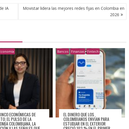
de IA
Movistar lidera las mejores redes fijas en Colombia en
2026
Economía
Bancos
Finanzas
Fintech
CINCO ECONÓMICAS DE
EL DINERO QUE LOS
TO: EL PULSO DE LA
COLOMBIANOS ENVÍAN PARA
OMÍA COLOMBIANA, LA
ESTUDIAR EN EL EXTERIOR
ACIÓN Y LAS SEÑALES QUE
CRECIÓ 103 % EN EL PRIMER