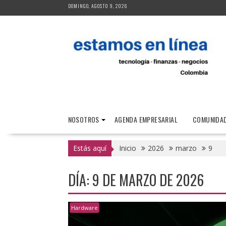
Saltar
DOMINGO, AGOSTO 9, 2026
al
contenido
NOSOTROS
AGENDA EMPRESARIAL
COMUNIDAD
Estás aquí
Inicio
2026
marzo
9
DÍA:
9 DE MARZO DE 2026
Hardware