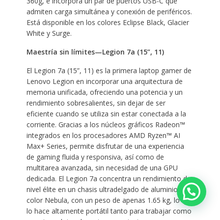
360g, e incorpora un par de puertos USB-C que
admiten carga simultánea y conexión de periféricos.
Está disponible en los colores Eclipse Black, Glacier
White y Surge.
Maestría sin límites—Legion 7a (15”, 11)
El Legion 7a (15”, 11) es la primera laptop gamer de
Lenovo Legion en incorporar una arquitectura de
memoria unificada, ofreciendo una potencia y un
rendimiento sobresalientes, sin dejar de ser
eficiente cuando se utiliza sin estar conectada a la
corriente. Gracias a los núcleos gráficos Radeon™
integrados en los procesadores AMD Ryzen™ AI
Max+ Series, permite disfrutar de una experiencia
de gaming fluida y responsiva, así como de
multitarea avanzada, sin necesidad de una GPU
dedicada. El Legion 7a concentra un rendimiento de
nivel élite en un chasis ultradelgado de aluminio en
color Nebula, con un peso de apenas 1.65 kg, lo que
lo hace altamente portátil tanto para trabajar como