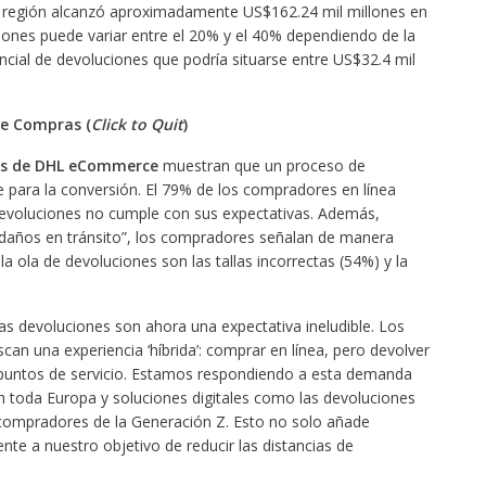
la región alcanzó aproximadamente US$162.24 mil millones en
ciones puede variar entre el 20% y el 40% dependiendo de la
cial de devoluciones que podría situarse entre US$32.4 mil
de Compras (
Click to Quit
)
as de DHL eCommerce
muestran que un proceso de
ve para la conversión. El 79% de los compradores en línea
devoluciones no cumple con sus expectativas. Además,
“daños en tránsito”, los compradores señalan de manera
a ola de devoluciones son las tallas incorrectas (54%) y la
 devoluciones son ahora una expectativa ineludible. Los
n una experiencia ‘híbrida’: comprar en línea, pero devolver
o puntos de servicio. Estamos respondiendo a esta demanda
 toda Europa y soluciones digitales como las devoluciones
s compradores de la Generación Z. Esto no solo añade
te a nuestro objetivo de reducir las distancias de