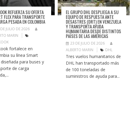
OOK REFUERZA SU OFERTA
EL GRUPO DHL DESPLIEGA A SU
T FLEX PARA TRANSPORTE
EQUIPO DE RESPUESTA ANTE
ARGA PESADA EN COLOMBIA
DESASTRES (DRT) EN VENEZUELA
Y TRANSPORTA AYUDA
 DE JULIO DE 2026
HUMANITARIA DESDE DISTINTOS
PAÍSES DE LAS AMÉRICAS
RTO MARIN
KOOK
23 DE JULIO DE 2026
ook fortalece en
ALBERTO MARIN
DHL
mbia su línea Smart
Tres vuelos humanitarios de
, diseñada para buses y
DHL han transportado más
sporte de carga
de 100 toneladas de
a,...
suministros de ayuda para...