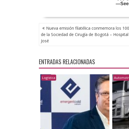
NAVEGACIÓN
Nueva emisión filatélica conmemora los 10
DE
de la Sociedad de Cirugía de Bogotá – Hospital
ENTRADAS
José
ENTRADAS RELACIONADAS
Logística
Automotr