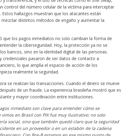
o y transferencia, y el uso de técnicas como el SIM Swap,
 control del número celular de la víctima para interceptar
. Estos hallazgos muestran que los atacantes están
 mezclar distintos métodos de engaño y aumentar la
tró que los pagos inmediatos no solo cambian la forma de
ntender la ciberseguridad. Hoy, la protección ya no se
s bancos, sino en la identidad digital de las personas.
y credenciales pasaron de ser datos de contacto a
nanciero, lo que amplía el espacio de acción de los
mpieza realmente la seguridad.
ora se realizan las transacciones. Cuando el dinero se mueve
después de un fraude. La experiencia brasileña mostró que es
tante y mayor coordinación entre instituciones.
agos inmediato son clave para entender cómo se
e vimos en Brasil con PIX fue muy ilustrativo: no solo
ería social, sino que también quedó claro que la seguridad
ncidente en un proveedor o en un eslabón de la cadena
 financiero. Con Bre-B estamos en ese mismo punto de