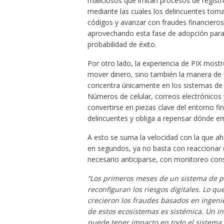
maliciosos que imitan procesos de registr
mediante las cuales los delincuentes toman
códigos y avanzar con fraudes financieros
aprovechando esta fase de adopción para
probabilidad de éxito.
Por otro lado, la experiencia de PIX mos
mover dinero, sino también la manera de e
concentra únicamente en los sistemas de lo
Números de celular, correos electrónicos 
convertirse en piezas clave del entorno fi
delincuentes y obliga a repensar dónde e
A esto se suma la velocidad con la que ah
en segundos, ya no basta con reaccionar 
necesario anticiparse, con monitoreo cons
“Los primeros meses de un sistema de p
reconfiguran los riesgos digitales. Lo qu
crecieron los fraudes basados en ingeni
de estos ecosistemas es sistémica. Un i
puede tener impacto en todo el sistema