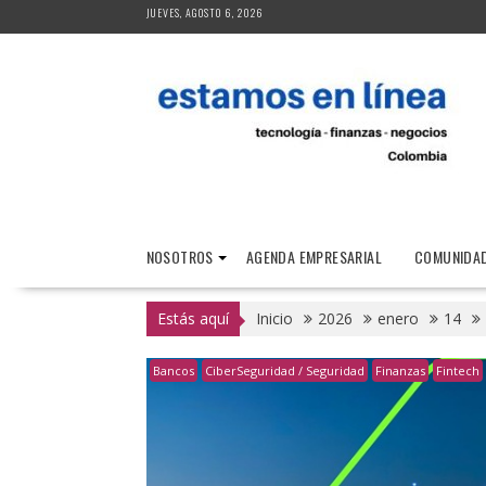
Saltar
JUEVES, AGOSTO 6, 2026
al
contenido
NOSOTROS
AGENDA EMPRESARIAL
COMUNIDAD
Estás aquí
Inicio
2026
enero
14
Bancos
CiberSeguridad / Seguridad
Finanzas
Fintech