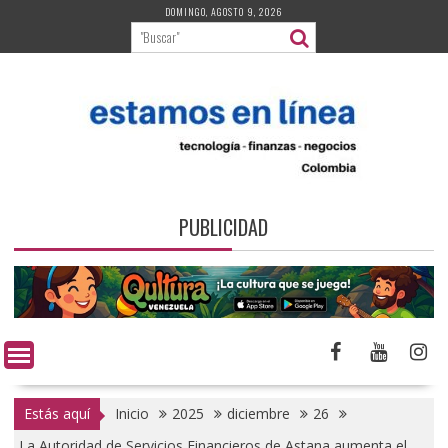
Saltar
DOMINGO, AGOSTO 9, 2026
al
contenido
PUBLICIDAD
Estás aquí
Inicio
2025
diciembre
26
La Autoridad de Servicios Financieros de Astana aumenta el