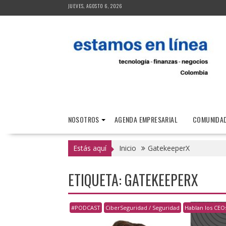
Saltar
JUEVES, AGOSTO 6, 2026
al
contenido
NOSOTROS
AGENDA EMPRESARIAL
COMUNIDAD
Estás aquí
Inicio
GatekeeperX
ETIQUETA:
GATEKEEPERX
#PODCAST
CiberSeguridad / Seguridad
Hablan los CEO