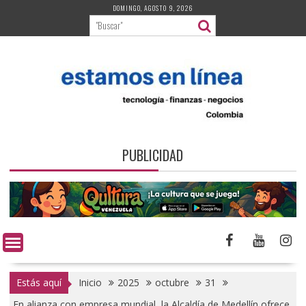
Saltar
DOMINGO, AGOSTO 9, 2026
al
contenido
PUBLICIDAD
Estás aquí
Inicio
2025
octubre
31
En alianza con empresa mundial, la Alcaldía de Medellín ofrece