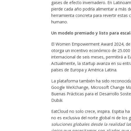
gases de efecto invernadero. En Latinoam
pierde cada año podría alimentar a más d
herramienta concreta para revertir estas 
humano.
Un modelo premiado y listo para escal
El Women Empowerment Award 2024, de la
otorga un incentivo económico de 25.000 
internacional de seis meses, permitirá a E
Actualmente, la startup avanza en su entr
países de Europa y América Latina.
La plataforma también ha sido reconocid
Google WeXchange, Microsoft Change Make
Buenas Prácticas para el Desarrollo Soste
Dubái.
EatCloud no solo crece, inspira. Espitia 
no es exclusiva del norte global ni de los 
soluciones globales desde la realidad la
único que necesitamos son aliados que cr