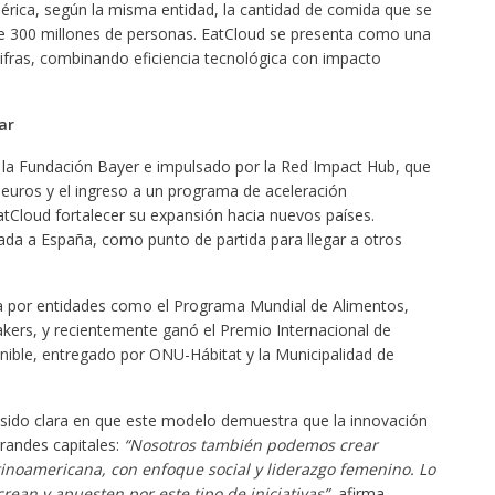
érica, según la misma entidad, la cantidad de comida que se
e 300 millones de personas. EatCloud se presenta como una
cifras, combinando eficiencia tecnológica con impacto
ar
 Fundación Bayer e impulsado por la Red Impact Hub, que
euros y el ingreso a un programa de aceleración
atCloud fortalecer su expansión hacia nuevos países.
ada a España, como punto de partida para llegar a otros
a por entidades como el Programa Mundial de Alimentos,
rs, y recientemente ganó el Premio Internacional de
nible, entregado por ONU-Hábitat y la Municipalidad de
ha sido clara en que este modelo demuestra que la innovación
grandes capitales:
“Nosotros también podemos crear
tinoamericana, con enfoque social y liderazgo femenino. Lo
ean y apuesten por este tipo de iniciativas”
, afirma.