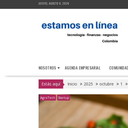
Saltar
JUEVES, AGOSTO 6, 2026
al
contenido
NOSOTROS
AGENDA EMPRESARIAL
COMUNIDAD
Estás aquí
Inicio
2025
octubre
1
AgroTech
Startup