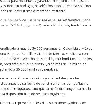
cuada para recibirlos, y garantiza el seguimiento logístico
 gestiona sin bodegas, ni vehículos propios: es una solución
dades del ecosistema alimentario existente.
o que hoy se bota, mañana sea la causa del hambre. Cada
ostenibilidad y dignidad”
, señala Isis Espitia, fundadora de
beneficiado a más de 50.000 personas en Colombia y México,
como Bogotá, Medellín y Ciudad de México. En alianza con
Colombia y la Alcaldía de Medellín, EatCloud fue uno de los
, mediante el cual se distribuyeron más de un millón de
ctando a 36.000 familias vulnerables.
enera beneficios económicos y ambientales para las
ductos antes de su fecha de vencimiento, las compañías no
eneficios tributarios, sino que también disminuyen su huella
la disposición final de residuos orgánicos.
alimentos representa el 8% de las emisiones globales de