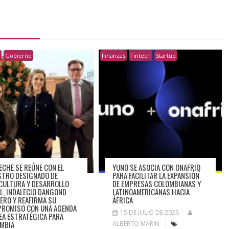
h
Gobierno
Finanzas
Fintech
Startup
ECHE SE REÚNE CON EL
YUNO SE ASOCIA CON ONAFRIQ
STRO DESIGNADO DE
PARA FACILITAR LA EXPANSIÓN
CULTURA Y DESARROLLO
DE EMPRESAS COLOMBIANAS Y
L, INDALECIO DANGOND
LATINOAMERICANAS HACIA
ERO Y REAFIRMA SU
ÁFRICA
ROMISO CON UNA AGENDA
15 DE JULIO DE 2026
EA ESTRATÉGICA PARA
MBIA
ALBERTO MARIN