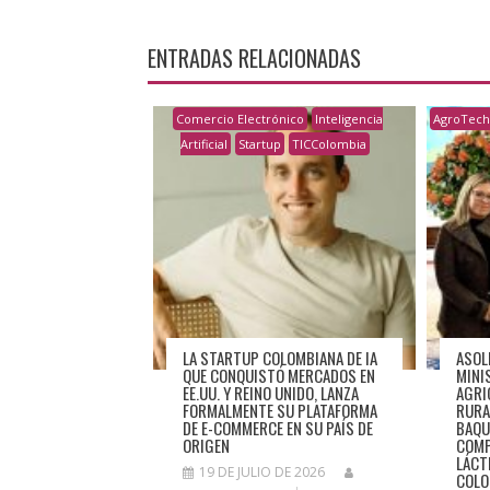
ENTRADAS RELACIONADAS
Comercio Electrónico
Inteligencia
AgroTec
Artificial
Startup
TICColombia
LA STARTUP COLOMBIANA DE IA
ASOL
QUE CONQUISTÓ MERCADOS EN
MINI
EE.UU. Y REINO UNIDO, LANZA
AGRI
FORMALMENTE SU PLATAFORMA
RURA
DE E-COMMERCE EN SU PAÍS DE
BAQU
ORIGEN
COMP
LÁCT
19 DE JULIO DE 2026
COLO