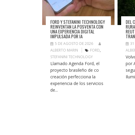
FORD Y STEFANINI TECHNOLOGY
DEL 
REINVENTAN LA POSVENTA CON
RURA
UNA EXPERIENCIA DIGITAL
REUT
IMPULSADA POR IA
TRAN
5 DE AGOSTO DE 2026
31
ALBERTO MARIN
FORD
,
ALBE
Volv
STEFANINI TECHNOLOGY
Llamado Agenda Ford, el
por 
proyecto brasileño de co
segu
creación perfecciona la
Ilum
experiencia de los servicios
de...