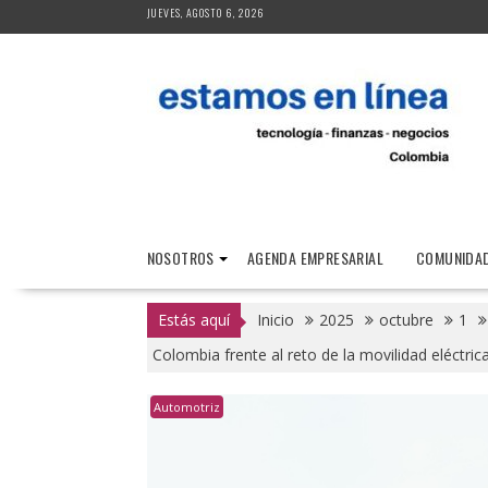
Saltar
JUEVES, AGOSTO 6, 2026
al
contenido
NOSOTROS
AGENDA EMPRESARIAL
COMUNIDAD
Estás aquí
Inicio
2025
octubre
1
Colombia frente al reto de la movilidad eléctric
Automotriz