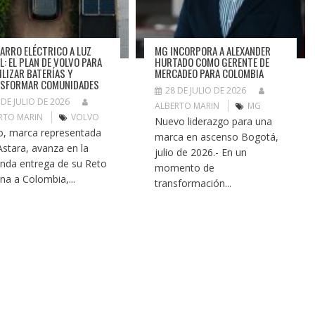
CARRO ELÉCTRICO A LUZ
MG INCORPORA A ALEXANDER
L: EL PLAN DE VOLVO PARA
HURTADO COMO GERENTE DE
ILIZAR BATERÍAS Y
MERCADEO PARA COLOMBIA
SFORMAR COMUNIDADES
28 DE JULIO DE 2026
 DE JULIO DE 2026
ALBERTO MARIN
MG
RTO MARIN
VOLVO
Nuevo liderazgo para una
o, marca representada
marca en ascenso Bogotá,
Astara, avanza en la
julio de 2026.- En un
nda entrega de su Reto
momento de
ina a Colombia,...
transformación...