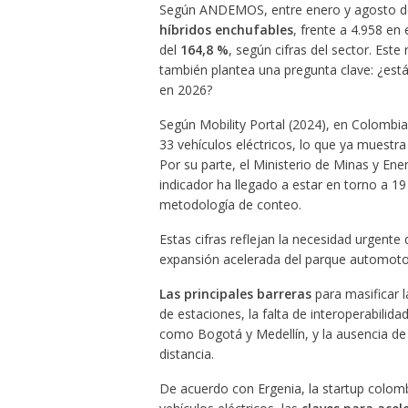
Según ANDEMOS, entre enero y agosto d
híbridos enchufables
, frente a 4.958 en
del
164,8 %
, según cifras del sector. Est
también plantea una pregunta clave: ¿est
en 2026?
Según Mobility Portal (2024), en Colombi
33 vehículos eléctricos, lo que ya muestr
Por su parte, el Ministerio de Minas y Ene
indicador ha llegado a estar en torno a 1
metodología de conteo.
Estas cifras reflejan la necesidad urgente
expansión acelerada del parque automotor
Las principales barreras
para masificar l
de estaciones, la falta de interoperabilid
como Bogotá y Medellín, y la ausencia de 
distancia.
De acuerdo con Ergenia, la startup colombi