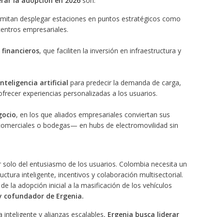
erar la adopción en 2026
son:
mitan desplegar estaciones en puntos estratégicos como
centros empresariales.
 financieros
, que faciliten la inversión en infraestructura y
teligencia artificial
para predecir la demanda de carga,
frecer experiencias personalizadas a los usuarios.
gocio
, en los que aliados empresariales conviertan sus
omerciales o bodegas— en hubs de electromovilidad sin
 solo del entusiasmo de los usuarios. Colombia necesita un
ctura inteligente, incentivos y colaboración multisectorial.
 la adopción inicial a la masificación de los vehículos
y cofundador de Ergenia.
 inteligente y alianzas escalables,
Ergenia busca liderar