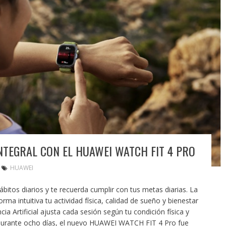
NTEGRAL CON EL HUAWEI WATCH FIT 4 PRO
HUAWEI
itos diarios y te recuerda cumplir con tus metas diarias. La
rma intuitiva tu actividad física, calidad de sueño y bienestar
cia Artificial ajusta cada sesión según tu condición física y
 Durante ocho días, el nuevo HUAWEI WATCH FIT 4 Pro fue