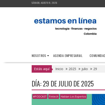
Saltar
SÁBADO, AGOSTO 8, 2026
al
contenido
NOSOTROS
AGENDA EMPRESARIAL
COMUNIDAD
Estás aquí
Inicio
2025
julio
29
DÍA:
29 DE JULIO DE 2025
#PODCAST
Fintech
Hablan Los Expertos