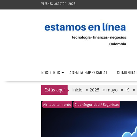
Saltar
VIERNES, AGOSTO 7, 2026
al
contenido
NOSOTROS
AGENDA EMPRESARIAL
COMUNIDAD
Estás aquí
Inicio
2025
mayo
19
Almacenamiento
CiberSeguridad / Seguridad