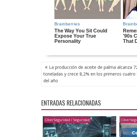
NAVEGACIÓN
La producción de aceite de palma alcanza 7
DE
toneladas y crece 8,2% en los primeros cuatr
ENTRADAS
del año
ENTRADAS RELACIONADAS
CiberSeguridad / Seguridad
CiberSegu