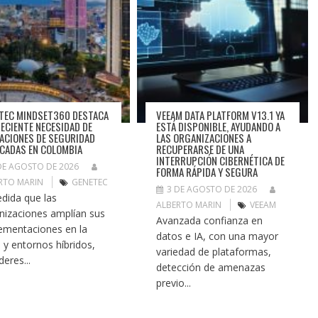
TEC MINDSET360 DESTACA
VEEAM DATA PLATFORM V13.1 YA
RECIENTE NECESIDAD DE
ESTÁ DISPONIBLE, AYUDANDO A
ACIONES DE SEGURIDAD
LAS ORGANIZACIONES A
ICADAS EN COLOMBIA
RECUPERARSE DE UNA
INTERRUPCIÓN CIBERNÉTICA DE
DE AGOSTO DE 2026
FORMA RÁPIDA Y SEGURA
RTO MARIN
GENETEC
3 DE AGOSTO DE 2026
dida que las
ALBERTO MARIN
VEEAM
nizaciones amplían sus
Avanzada confianza en
ementaciones en la
datos e IA, con una mayor
 y entornos híbridos,
variedad de plataformas,
íderes...
detección de amenazas
previo...