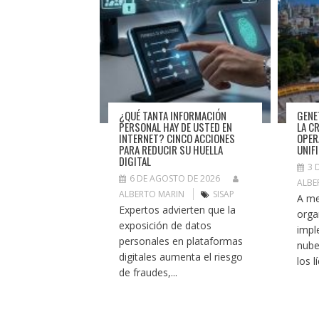
¿QUÉ TANTA INFORMACIÓN
GENE
PERSONAL HAY DE USTED EN
LA C
INTERNET? CINCO ACCIONES
OPER
PARA REDUCIR SU HUELLA
UNIF
DIGITAL
3 
6 DE AGOSTO DE 2026
ALBE
ALBERTO MARIN
SISAP
A me
Expertos advierten que la
orga
exposición de datos
impl
personales en plataformas
nube
digitales aumenta el riesgo
los l
de fraudes,...