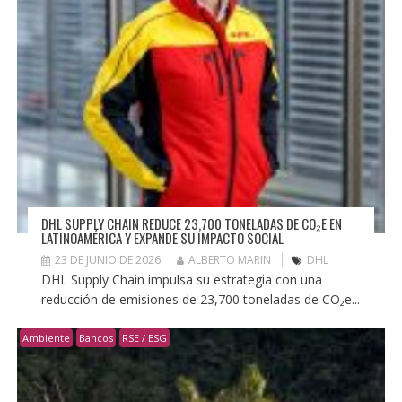
DHL SUPPLY CHAIN REDUCE 23,700 TONELADAS DE CO₂E EN
LATINOAMÉRICA Y EXPANDE SU IMPACTO SOCIAL
23 DE JUNIO DE 2026
ALBERTO MARIN
DHL
DHL Supply Chain impulsa su estrategia con una
reducción de emisiones de 23,700 toneladas de CO₂e...
Ambiente
Bancos
RSE / ESG