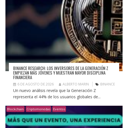
BINANCE RESEARCH: LOS INVERSORES DE LA GENERACIÓN Z
EMPIEZAN MÁS JÓVENES Y MUESTRAN MAYOR DISCIPLINA
FINANCIERA
6 DE AGOSTO DE 2026
ALBERTO MARIN
BINANCE
Un nuevo análisis revela que la Generación Z
representa el 44% de los usuarios globales de...
Blockchain
Criptomonedas
Eventos