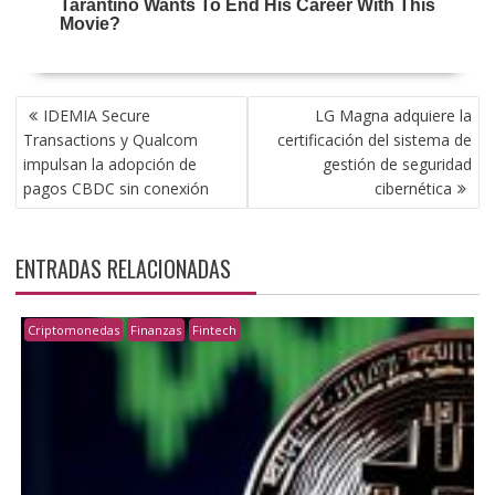
NAVEGACIÓN
IDEMIA Secure
LG Magna adquiere la
DE
Transactions y Qualcom
certificación del sistema de
ENTRADAS
impulsan la adopción de
gestión de seguridad
pagos CBDC sin conexión
cibernética
ENTRADAS RELACIONADAS
Criptomonedas
Finanzas
Fintech