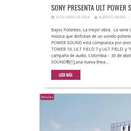
SONY PRESENTA ULT POWER S
30 DE ABRIL DE 2024
ALBERTO MARIN
Bajos Potentes. La mejor vibra. La seri
música que disfrutan de un sonido potente
POWER SOUND está compuesta por unos a
TOWER 10, ULT FIELD 7 y ULT FIELD. y “F
campaña de audio. Colombia – 30 de abri
SOUND®[1],una nueva línea…
LEER MÁS
Móviles