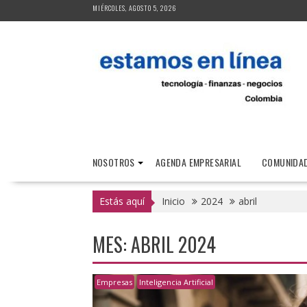
Saltar
MIÉRCOLES, AGOSTO 5, 2026
al
contenido
NOSOTROS
AGENDA EMPRESARIAL
COMUNIDAD
Estás aquí
Inicio
2024
abril
MES:
ABRIL 2024
Empresas
Inteligencia Artificial