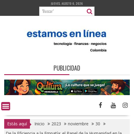
Saltar
JUEVES, AGOSTO 6, 2026
al
contenido
PUBLICIDAD
Estás aquí
Inicio
2023
noviembre
30
De la Eficiencia a la Empatía: el Papel de la Humanidad en la