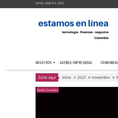
Saltar
JUEVES, AGOSTO 6, 2026
al
contenido
NOSOTROS
AGENDA EMPRESARIAL
COMUNIDAD
Estás aquí
Inicio
2023
noviembre
5
Redes Sociales