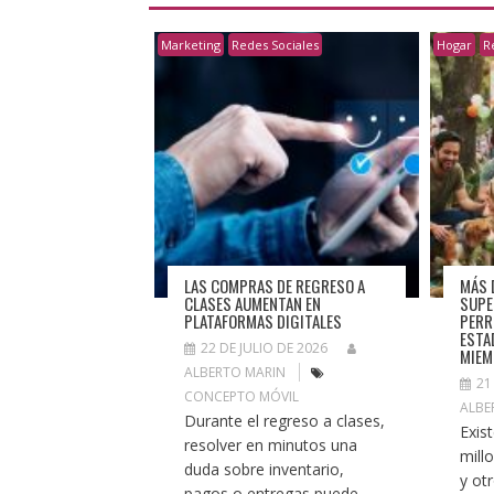
Marketing
Redes Sociales
Hogar
R
LAS COMPRAS DE REGRESO A
MÁS 
CLASES AUMENTAN EN
SUPE
PLATAFORMAS DIGITALES
PERR
ESTA
22 DE JULIO DE 2026
MIEM
ALBERTO MARIN
21
CONCEPTO MÓVIL
ALBE
Durante el regreso a clases,
Exis
resolver en minutos una
mill
duda sobre inventario,
y ot
pagos o entregas puede...