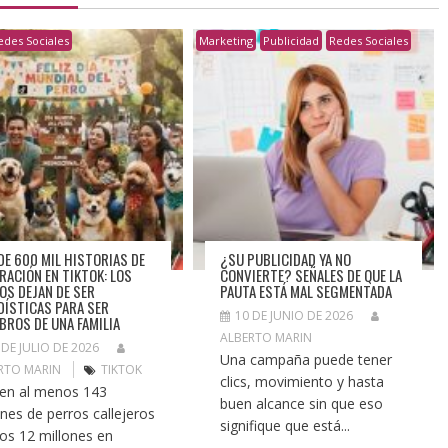
edes Sociales
Marketing
Publicidad
Redes Sociales
DE 600 MIL HISTORIAS DE
¿SU PUBLICIDAD YA NO
RACIÓN EN TIKTOK: LOS
CONVIERTE? SEÑALES DE QUE LA
OS DEJAN DE SER
PAUTA ESTÁ MAL SEGMENTADA
DÍSTICAS PARA SER
10 DE JUNIO DE 2026
BROS DE UNA FAMILIA
ALBERTO MARIN
 DE JULIO DE 2026
Una campaña puede tener
RTO MARIN
TIKTOK
clics, movimiento y hasta
ten al menos 143
buen alcance sin que eso
ones de perros callejeros
signifique que está...
ros 12 millones en