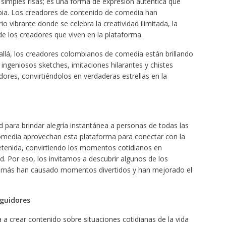
imples risas; es una forma de expresión auténtica que
ombia. Los creadores de contenido de comedia han
 vibrante donde se celebra la creatividad ilimitada, la
de los creadores que viven en la plataforma.
allá, los creadores colombianos de comedia están brillando
 ingeniosos sketches, imitaciones hilarantes y chistes
ores, convirtiéndolos en verdaderas estrellas en la
 para brindar alegría instantánea a personas de todas las
media aprovechan esta plataforma para conectar con la
etenida, convirtiendo los momentos cotidianos en
d. Por eso, los invitamos a descubrir algunos de los
 más han causado momentos divertidos y han mejorado el
guidores
a crear contenido sobre situaciones cotidianas de la vida