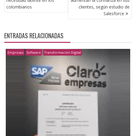
necesidad latente en los
aumentan la confianza en sus
ENTRADAS
colombianos
clientes, según estudio de
Salesforce
ENTRADAS RELACIONADAS
Empresas
Software
Transformación Digital