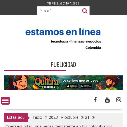
Saltar
VIERNES, AGOSTO 7, 2026
al
contenido
PUBLICIDAD
Estás aquí
Inicio
2023
octubre
21
Ciberseguridad, una necesidad latente en los colombianos