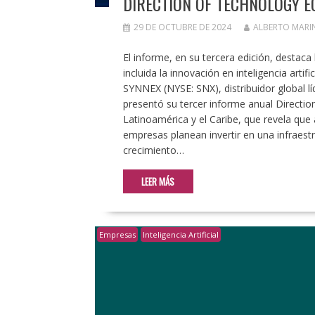
DIRECTION OF TECHNOLOGY 
29 DE OCTUBRE DE 2024
ALBERTO MARI
El informe, en su tercera edición, destaca
incluida la innovación en inteligencia art
SYNNEX (NYSE: SNX), distribuidor global l
presentó su tercer informe anual Directi
Latinoamérica y el Caribe, que revela que
empresas planean invertir en una infraestr
crecimiento…
LEER MÁS
Empresas
Inteligencia Artificial