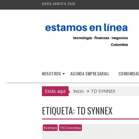
Saltar
JUEVES, AGOSTO 6, 2026
al
contenido
NOSOTROS
AGENDA EMPRESARIAL
COMUNIDAD
Estás aquí
Inicio
TD SYNNEX
ETIQUETA:
TD SYNNEX
Eventos
TICColombia