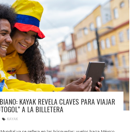
BIANO: KAYAK REVELA CLAVES PARA VIAJAR
TOGOL” A LA BILLETERA
KAYAK
l Mundial ya se refleja en las búsquedas: vuelos hacia México