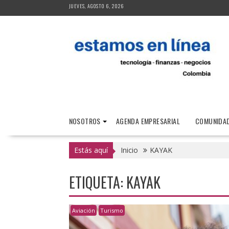
Saltar
JUEVES, AGOSTO 6, 2026
al
contenido
NOSOTROS
AGENDA EMPRESARIAL
COMUNIDAD
Estás aquí
Inicio
KAYAK
ETIQUETA:
KAYAK
Aviación
Turismo