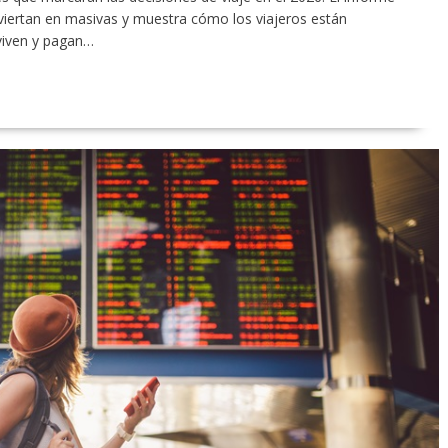
viertan en masivas y muestra cómo los viajeros están
viven y pagan…