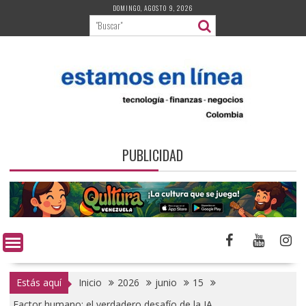
Saltar
DOMINGO, AGOSTO 9, 2026
al
contenido
PUBLICIDAD
Estás aquí
Inicio
2026
junio
15
Factor humano: el verdadero desafío de la IA