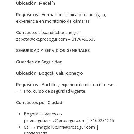
Ubicación:
Medellín
Requisitos:
Formación técnica o tecnológica,
experiencia en monitoreo de cámaras.
Contacto:
alexandra.bocanegra-
zapata@ext.prosegur.com – 3176453539
SEGURIDAD Y SERVICIOS GENERALES
Guardas de Seguridad
Ubicación:
Bogotá, Cali, Rionegro
Requisitos:
Bachiller, experiencia mínima 6 meses
– 1 año, curso de seguridad vigente.
Contactos por Ciudad:
Bogotá → vanessa-
jimena.gutierrez@prosegur.com | 3160231215
Cali → magda.lucumi@prosegur.com |
3205653975