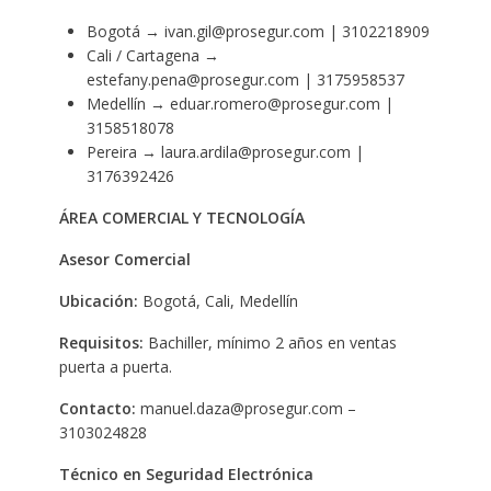
Bogotá → ivan.gil@prosegur.com | 3102218909
Cali / Cartagena →
estefany.pena@prosegur.com | 3175958537
Medellín → eduar.romero@prosegur.com |
3158518078
Pereira → laura.ardila@prosegur.com |
3176392426
ÁREA COMERCIAL Y TECNOLOGÍA
Asesor Comercial
Ubicación:
Bogotá, Cali, Medellín
Requisitos:
Bachiller, mínimo 2 años en ventas
puerta a puerta.
Contacto:
manuel.daza@prosegur.com –
3103024828
Técnico en Seguridad Electrónica