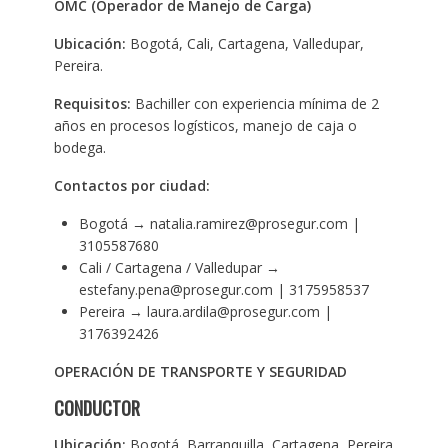
OMC (Operador de Manejo de Carga)
Ubicación:
Bogotá, Cali, Cartagena, Valledupar,
Pereira.
Requisitos:
Bachiller con experiencia mínima de 2
años en procesos logísticos, manejo de caja o
bodega.
Contactos por ciudad:
Bogotá → natalia.ramirez@prosegur.com |
3105587680
Cali / Cartagena / Valledupar →
estefany.pena@prosegur.com | 3175958537
Pereira → laura.ardila@prosegur.com |
3176392426
OPERACIÓN DE TRANSPORTE Y SEGURIDAD
CONDUCTOR
Ubicación:
Bogotá, Barranquilla, Cartagena, Pereira