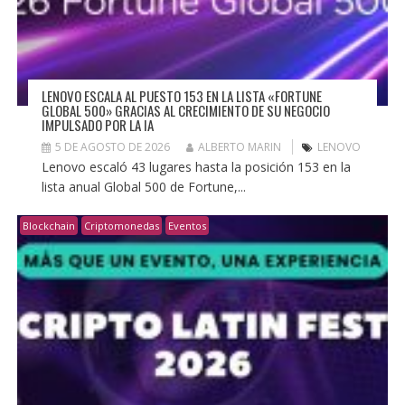
LENOVO ESCALA AL PUESTO 153 EN LA LISTA «FORTUNE
GLOBAL 500» GRACIAS AL CRECIMIENTO DE SU NEGOCIO
IMPULSADO POR LA IA
5 DE AGOSTO DE 2026
ALBERTO MARIN
LENOVO
Lenovo escaló 43 lugares hasta la posición 153 en la
lista anual Global 500 de Fortune,...
Blockchain
Criptomonedas
Eventos