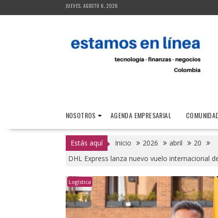
Saltar
JUEVES, AGOSTO 6, 2026
al
contenido
NOSOTROS
AGENDA EMPRESARIAL
COMUNIDAD
Estás aquí
Inicio
2026
abril
20
DHL Express lanza nuevo vuelo internacional d
Logística