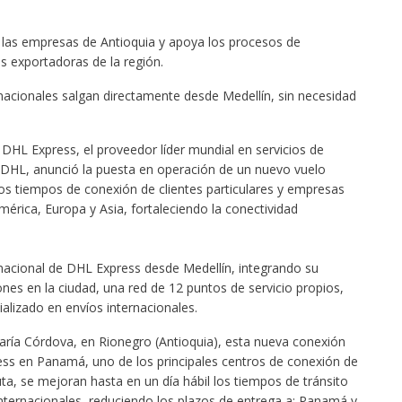
e las empresas de Antioquia y apoya los procesos de
s exportadoras de la región.
nacionales salgan directamente desde Medellín, sin necesidad
DHL Express, el proveedor líder mundial en servicios de
o DHL, anunció la puesta en operación de un nuevo vuelo
os tiempos de conexión de clientes particulares y empresas
érica, Europa y Asia, fortaleciendo la conectividad
rnacional de DHL Express desde Medellín, integrando su
nes en la ciudad, una red de 12 puntos de servicio propios,
ializado en envíos internacionales.
aría Córdova, en Rionegro (Antioquia), esta nueva conexión
ess en Panamá, uno de los principales centros de conexión de
uta, se mejoran hasta en un día hábil los tiempos de tránsito
nternacionales, reduciendo los plazos de entrega a: Panamá y