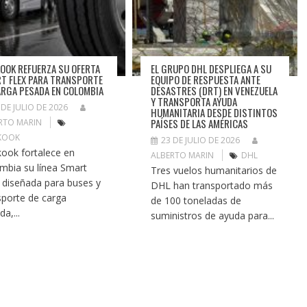
OOK REFUERZA SU OFERTA
EL GRUPO DHL DESPLIEGA A SU
T FLEX PARA TRANSPORTE
EQUIPO DE RESPUESTA ANTE
ARGA PESADA EN COLOMBIA
DESASTRES (DRT) EN VENEZUELA
Y TRANSPORTA AYUDA
 DE JULIO DE 2026
HUMANITARIA DESDE DISTINTOS
PAÍSES DE LAS AMÉRICAS
RTO MARIN
KOOK
23 DE JULIO DE 2026
ook fortalece en
ALBERTO MARIN
DHL
mbia su línea Smart
Tres vuelos humanitarios de
, diseñada para buses y
DHL han transportado más
sporte de carga
de 100 toneladas de
a,...
suministros de ayuda para...