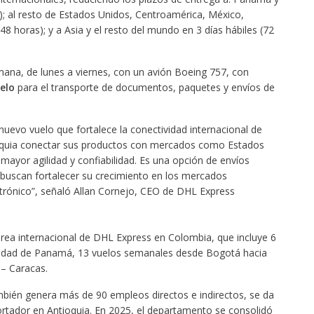
as); al resto de Estados Unidos, Centroamérica, México,
48 horas); y a Asia y el resto del mundo en 3 días hábiles (72
mana, de lunes a viernes, con un avión Boeing 757, con
elo
para el transporte de documentos, paquetes y envíos de
nuevo vuelo que fortalece la conectividad internacional de
tioquia conectar sus productos con mercados como Estados
mayor agilidad y confiabilidad. Es una opción de envíos
uscan fortalecer su crecimiento en los mercados
ctrónico”, señaló Allan Cornejo, CEO de DHL Express
érea internacional de DHL Express en Colombia, que incluye 6
udad de Panamá, 13 vuelos semanales desde Bogotá hacia
– Caracas.
mbién genera más de 90 empleos directos e indirectos, se da
tador en Antioquia. En 2025, el departamento se consolidó