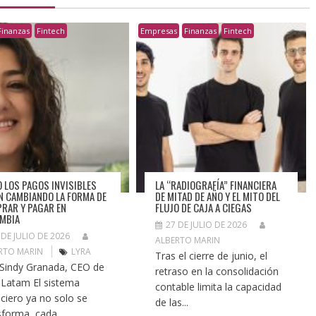
Finanzas
Fintech
Empresas
Finanzas
Fintech
 LOS PAGOS INVISIBLES
LA “RADIOGRAFÍA” FINANCIERA
N CAMBIANDO LA FORMA DE
DE MITAD DE AÑO Y EL MITO DEL
RAR Y PAGAR EN
FLUJO DE CAJA A CIEGAS
OMBIA
27 DE JULIO DE 2026
 DE JULIO DE 2026
ALBERTO MARIN
RTO MARIN
LYRA
Tras el cierre de junio, el
 Sindy Granada, CEO de
retraso en la consolidación
 Latam El sistema
contable limita la capacidad
nciero ya no solo se
de las...
sforma, cada...