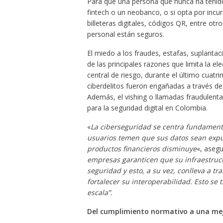
Para que una persona que nunca ha tenido
fintech o un neobanco, o si opta por incu
billeteras digitales, códigos QR, entre otr
personal están seguros.
El miedo a los fraudes, estafas, suplantac
de las principales razones que limita la el
central de riesgo, durante el último cuat
ciberdelitos fueron engañadas a través de
Además, el vishing o llamadas fraudulent
para la seguridad digital en Colombia.
«
La ciberseguridad se centra fundamenta
usuarios temen que sus datos sean expu
productos financieros disminuye
«, aseg
empresas garanticen que su infraestruct
seguridad y esto, a su vez, conlleva a t
fortalecer su interoperabilidad. Esto se
escala”.
Del cumplimiento normativo a una mej