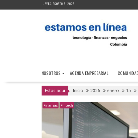
Saltar
JUEVES, AGOSTO 6, 2026
al
contenido
NOSOTROS
AGENDA EMPRESARIAL
COMUNIDAD
Estás aquí
Inicio
2026
enero
15
Finanzas
Fintech