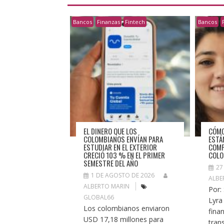
Bancos
Finanzas
Fintech
Bancos
EL DINERO QUE LOS
CÓMO
COLOMBIANOS ENVÍAN PARA
ESTÁ
ESTUDIAR EN EL EXTERIOR
COMP
CRECIÓ 103 % EN EL PRIMER
COL
SEMESTRE DEL AÑO
27
1 DE AGOSTO DE 2026
ALBE
ALBERTO MARIN
Por:
GLOBAL66
Lyra
Los colombianos enviaron
fina
USD 17,18 millones para
tran