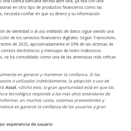
 una cuenta bancaria decida abrir una, ya sea con una
rsionar en otro tipo de productos financieros como las
os, necesita confiar en que su dinero y su información
ión de identidad o al uso indebido de datos sigue siendo una
ección de los servicios financieros digitales. Según TransUnion,
rimestre de 2025, aproximadamente el 33% de las víctimas de
 correos electrónicos y mensajes de texto maliciosos.
as, se ha consolidado como una de las amenazas más críticas
lmente en generar y mantener la confianza. Si los
estos o utilizados indebidamente, la adopción o uso de
uró
Assal.
«
Dicho esto, la gran oportunidad está en que las
ura tecnológica responde a los más altos estándares de
ransformar, en muchos casos, sistemas preexistentes y
 traduce en ganarse la confianza de los usuarios a gran
or experiencia de usuario