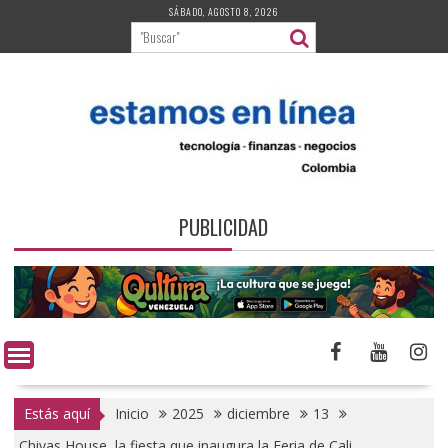
Saltar
SÁBADO, AGOSTO 8, 2026
al
contenido
PUBLICIDAD
Estás aquí
Inicio
2025
diciembre
13
Chivas House, la fiesta que inaugura la Feria de Cali