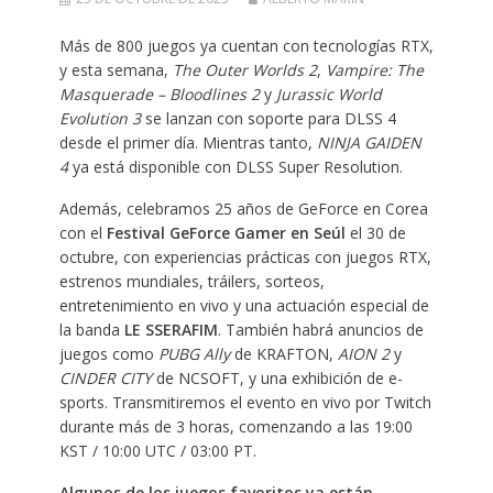
Más de 800 juegos ya cuentan con tecnologías RTX,
y esta semana,
The Outer Worlds 2
,
Vampire: The
Masquerade – Bloodlines 2
y
Jurassic World
Evolution 3
se lanzan con soporte para DLSS 4
desde el primer día. Mientras tanto,
NINJA GAIDEN
4
ya está disponible con DLSS Super Resolution.
Además, celebramos 25 años de GeForce en Corea
con el
Festival GeForce Gamer en Seúl
el 30 de
octubre, con experiencias prácticas con juegos RTX,
estrenos mundiales, tráilers, sorteos,
entretenimiento en vivo y una actuación especial de
la banda
LE SSERAFIM
. También habrá anuncios de
juegos como
PUBG Ally
de KRAFTON,
AION 2
y
CINDER CITY
de NCSOFT, y una exhibición de e-
sports. Transmitiremos el evento en vivo por Twitch
durante más de 3 horas, comenzando a las 19:00
KST / 10:00 UTC / 03:00 PT.
Algunos de los juegos favoritos ya están