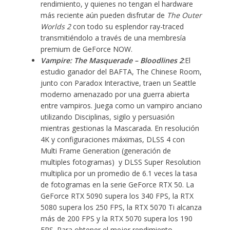
rendimiento, y quienes no tengan el hardware
más reciente aún pueden disfrutar de
The Outer
Worlds 2
con todo su esplendor ray-traced
transmitiéndolo a través de una membresía
premium de GeForce NOW.
Vampire: The Masquerade – Bloodlines 2
:El
estudio ganador del BAFTA, The Chinese Room,
junto con Paradox Interactive, traen un Seattle
moderno amenazado por una guerra abierta
entre vampiros. Juega como un vampiro anciano
utilizando Disciplinas, sigilo y persuasión
mientras gestionas la Mascarada. En resolución
4K y configuraciones máximas, DLSS 4 con
Multi Frame Generation (generación de
multiples fotogramas) y DLSS Super Resolution
multiplica por un promedio de 6.1 veces la tasa
de fotogramas en la serie GeForce RTX 50. La
GeForce RTX 5090 supera los 340 FPS, la RTX
5080 supera los 250 FPS, la RTX 5070 Ti alcanza
más de 200 FPS y la RTX 5070 supera los 190
FPS. Para obtener el mejor rendimiento,