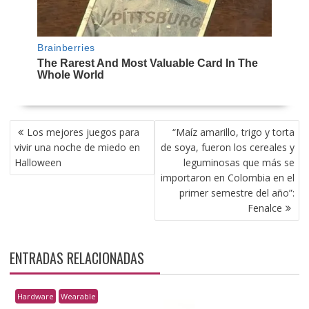
NAVEGACIÓN
Los mejores juegos para
“Maíz amarillo, trigo y torta
DE
vivir una noche de miedo en
de soya, fueron los cereales y
ENTRADAS
Halloween
leguminosas que más se
importaron en Colombia en el
primer semestre del año”:
Fenalce
ENTRADAS RELACIONADAS
Hardware
Wearable