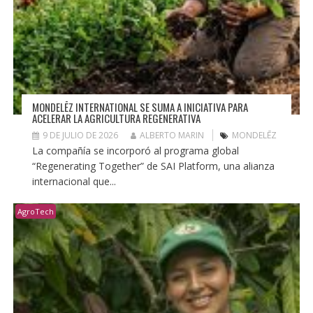
MONDELĒZ INTERNATIONAL SE SUMA A INICIATIVA PARA
ACELERAR LA AGRICULTURA REGENERATIVA
9 DE JULIO DE 2026
ALBERTO MARIN
MONDELĒZ
La compañía se incorporó al programa global
“Regenerating Together” de SAI Platform, una alianza
internacional que...
AgroTech