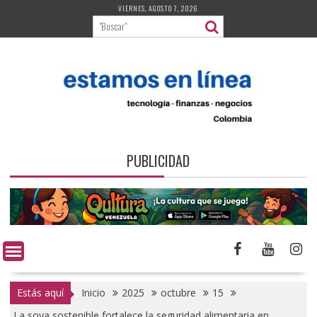
Saltar
VIERNES, AGOSTO 7, 2026
al
contenido
PUBLICIDAD
Estás aquí
Inicio
2025
octubre
15
La soya sostenible fortalece la seguridad alimentaria en