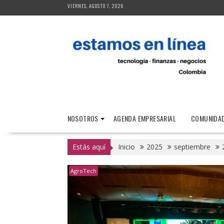
Saltar
VIERNES, AGOSTO 7, 2026
al
contenido
NOSOTROS
AGENDA EMPRESARIAL
COMUNIDAD
Estás aquí
Inicio
2025
septiembre
AgroTech