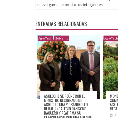
ENTRADAS
nueva gama de productos inteligentes
ENTRADAS RELACIONADAS
AgroTech
Gobierno
AgroTec
ASOLECHE SE REÚNE CON EL
MOND
MINISTRO DESIGNADO DE
SUMA
AGRICULTURA Y DESARROLLO
ACEL
RURAL, INDALECIO DANGOND
REGE
BAQUERO Y REAFIRMA SU
9 
COMPROMISO CON UNA AGENDA