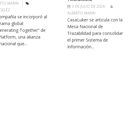
RTO MARIN
3 DE JULIO DE 2026
DELĒZ
ALBERTO MARIN
ompañía se incorporó al
CasaLuker se articula con la
rama global
Mesa Nacional de
enerating Together” de
Trazabilidad para consolidar
Platform, una alianza
el primer Sistema de
nacional que...
Información...