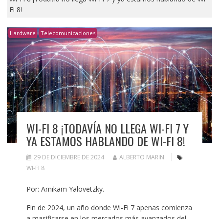
Fi 8!
Hardware
Telecomunicaciones
WI-FI 8 ¡TODAVÍA NO LLEGA WI-FI 7 Y
YA ESTAMOS HABLANDO DE WI-FI 8!
29 DE DICIEMBRE DE 2024
ALBERTO MARIN
WI-FI 8
Por: Amikam Yalovetzky.
Fin de 2024, un año donde Wi-Fi 7 apenas comienza
a masificarse en los mercados más avanzados del