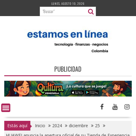
Saltar
LUNES, AGOSTO 10, 2026
al
contenido
PUBLICIDAD
Estás aquí
Inicio
2024
diciembre
25
HUAWEI anuncia la apertura oficial de su Tienda de Experiencia