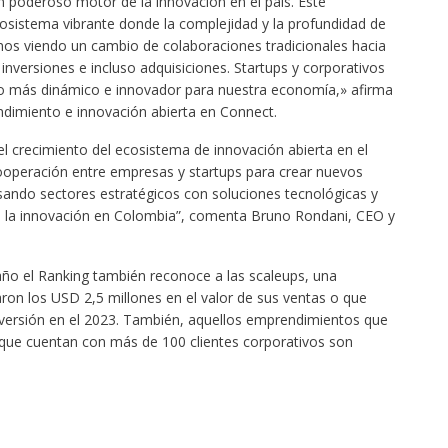
n poderoso motor de la innovación en el país. Este
ecosistema vibrante donde la complejidad y la profundidad de
os viendo un cambio de colaboraciones tradicionales hacia
 inversiones e incluso adquisiciones. Startups y corporativos
ro más dinámico e innovador para nuestra economía,» afirma
dimiento e innovación abierta en Connect.
l crecimiento del ecosistema de innovación abierta en el
cooperación entre empresas y startups para crear nuevos
sando sectores estratégicos con soluciones tecnológicas y
 de la innovación en Colombia”, comenta Bruno Rondani, CEO y
ño el Ranking también reconoce a las scaleups, una
on los USD 2,5 millones en el valor de sus ventas o que
versión en el 2023. También, aquellos emprendimientos que
que cuentan con más de 100 clientes corporativos son