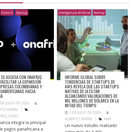
Fintech
Startup
Inteligencia Artificial
Startup
 SE ASOCIA CON ONAFRIQ
INFORME GLOBAL SOBRE
 FACILITAR LA EXPANSIÓN
TENDENCIAS DE STARTUPS DE
MPRESAS COLOMBIANAS Y
AWS REVELA QUE LAS STARTUPS
NOAMERICANAS HACIA
NATIVAS DE IA ESTÁN
CA
ALCANZANDO VALORACIONES DE
MIL MILLONES DE DÓLARES EN LA
 DE JULIO DE 2026
MITAD DEL TIEMPO
RTO MARIN
3 DE JULIO DE 2026
RIQ
,
YUNO
ALBERTO MARIN
AWS
ianza integra la principal
Un nuevo estudio realizado
de pagos panafricana a
entre más de 3.400