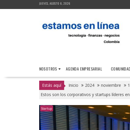
Saltar
JUEVES, AGOSTO 6, 2026
al
contenido
NOSOTROS
AGENDA EMPRESARIAL
COMUNIDAD
Estás aquí
Inicio
2024
noviembre
1
Estos son los corporativos y startups líderes e
Startup