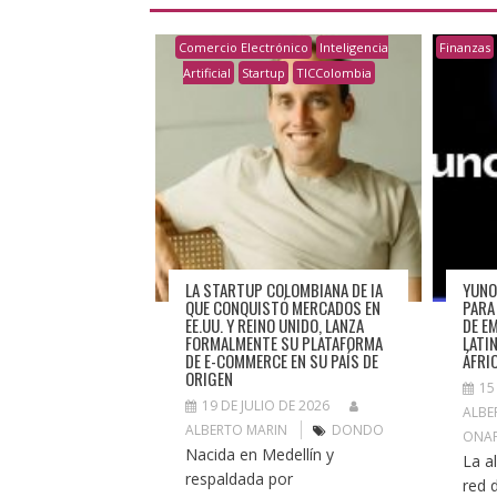
Comercio Electrónico
Inteligencia
Finanzas
Artificial
Startup
TICColombia
LA STARTUP COLOMBIANA DE IA
YUNO
QUE CONQUISTÓ MERCADOS EN
PARA
EE.UU. Y REINO UNIDO, LANZA
DE E
FORMALMENTE SU PLATAFORMA
LATI
DE E-COMMERCE EN SU PAÍS DE
ÁFRI
ORIGEN
15
19 DE JULIO DE 2026
ALBE
ALBERTO MARIN
DONDO
ONAF
Nacida en Medellín y
La al
respaldada por
red 