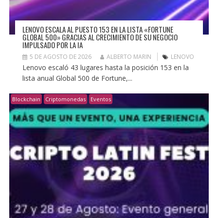
LENOVO ESCALA AL PUESTO 153 EN LA LISTA «FORTUNE
GLOBAL 500» GRACIAS AL CRECIMIENTO DE SU NEGOCIO
IMPULSADO POR LA IA
5 DE AGOSTO DE 2026
ALBERTO MARIN
LENOVO
Lenovo escaló 43 lugares hasta la posición 153 en la
lista anual Global 500 de Fortune,...
Blockchain
Criptomonedas
Eventos