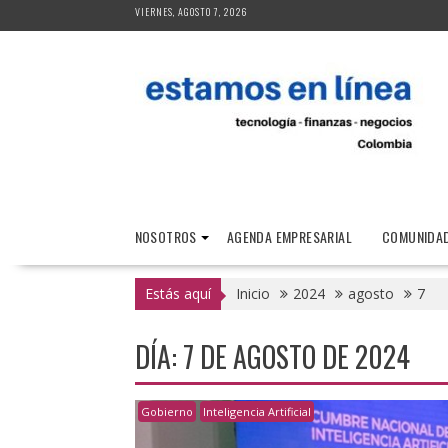
Saltar
VIERNES, AGOSTO 7, 2026
al
contenido
NOSOTROS
AGENDA EMPRESARIAL
COMUNIDAD
Estás aquí
Inicio
2024
agosto
7
DÍA:
7 DE AGOSTO DE 2024
Gobierno
Inteligencia Artificial