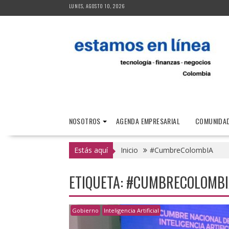
Saltar
LUNES, AGOSTO 10, 2026
al
contenido
NOSOTROS
AGENDA EMPRESARIAL
COMUNIDAD
Estás aquí
Inicio
#CumbreColombIA
ETIQUETA:
#CUMBRECOLOMBI
Gobierno
Inteligencia Artificial