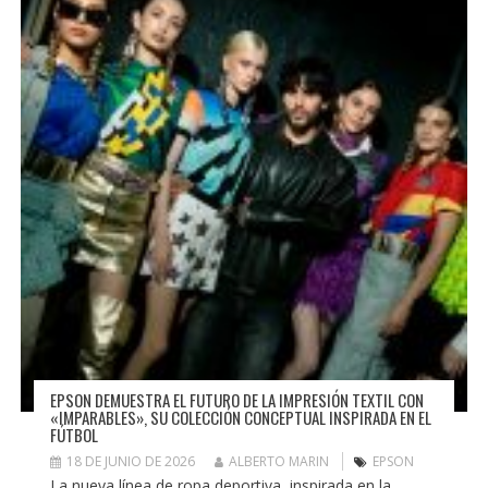
EPSON DEMUESTRA EL FUTURO DE LA IMPRESIÓN TEXTIL CON
«IMPARABLES», SU COLECCIÓN CONCEPTUAL INSPIRADA EN EL
FÚTBOL
18 DE JUNIO DE 2026
ALBERTO MARIN
EPSON
La nueva línea de ropa deportiva, inspirada en la